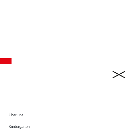
Montag – Freitag Vormittag : 08:00 – 11:30 Uhr
Montag, Dienstag und Donnerstag Nachmittag 14:00 –
17:00 Uhr
Mittwoch und Freitag Nachmittag geschlossen.
Während den Schulferien ist das Schulsekretariat nur am
Vormittag
(08:00 – 11:30) geöffnet.
Über uns
Kindergarten