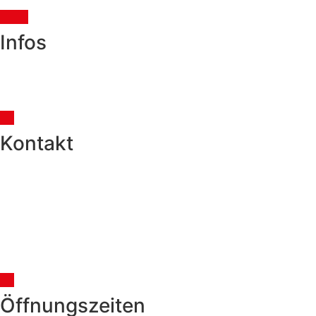
Infos
Impressum
Datenschutz
Kontakt
Zweckverband Schulkreis BeLoSe
Friedhofstrasse 2
4512 Bellach
032 617 36 32
schulverwaltung@belose.ch
Öffnungszeiten